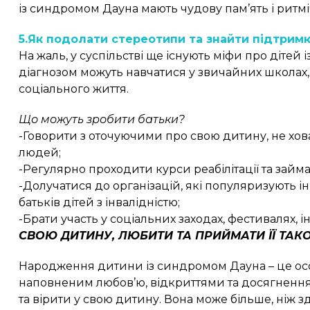
із синдромом Дауна мають чудову пам’ять і ритміч
5.Як подолати стереотипи та знайти підтрим
На жаль, у суспільстві ще існують міфи про дітей
діагнозом можуть навчатися у звичайних школах,
соціального життя.
Що можуть зробити батьки?
-Говорити з оточуючими про свою дитину, не ховат
людей;
-Регулярно проходити курси реабілітації та займ
-Долучатися до організацій, які популяризують ін
батьків дітей з інвалідністю;
-Брати участь у соціальних заходах, фестивалях, ін
СВОЮ ДИТИНУ, ЛЮБИТИ ТА ПРИЙМАТИ ЇЇ ТАКО
Народження дитини із синдромом Дауна – це осо
наповненим любов’ю, відкриттями та досягненням
та вірити у свою дитину. Вона може більше, ніж з