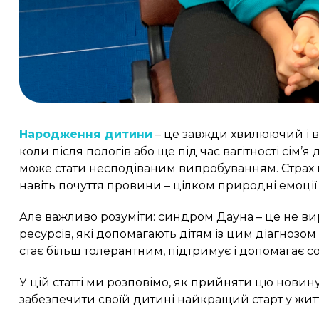
Народження дитини
– це завжди хвилюючий і в
коли після пологів або ще під час вагітності сім’
може стати несподіваним випробуванням. Страх п
навіть почуття провини – цілком природні емоції в
Але важливо розуміти: синдром Дауна – це не виро
ресурсів, які допомагають дітям із цим діагнозо
стає більш толерантним, підтримує і допомагає с
У цій статті ми розповімо, як прийняти цю новину
забезпечити своїй дитині найкращий старт у житт