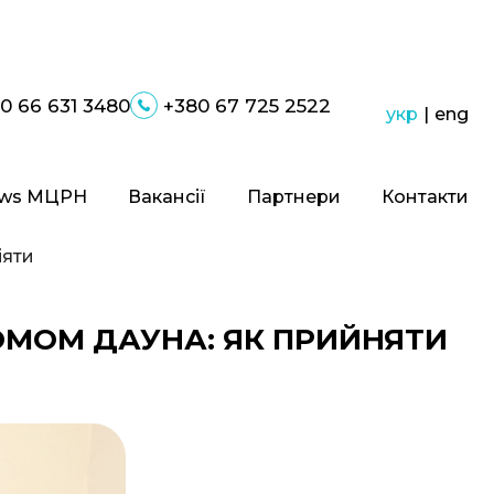
0 66 631 3480
+380 67 725 2522
укр
|
eng
ws МЦРН
Вакансії
Партнери
Контакти
іяти
ОМОМ ДАУНА: ЯК ПРИЙНЯТИ