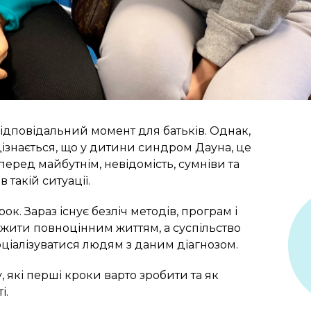
ідповідальний момент для батьків. Однак,
я дізнається, що у дитини синдром Дауна, це
еред майбутнім, невідомість, сумніви та
 такій ситуації.
к. Зараз існує безліч методів, програм і
м жити повноцінним життям, а суспільство
оціалізуватися людям з даним діагнозом.
, які перші кроки варто зробити та як
і.