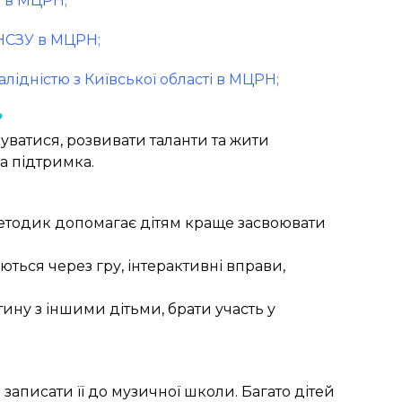
і в МЦРН;
 НСЗУ в МЦРН;
валідністю з Київської області в МЦРН;
?
уватися, розвивати таланти та жити
а підтримка.
методик допомагає дітям краще засвоювати
ться через гру, інтерактивні вправи,
ину з іншими дітьми, брати участь у
записати її до музичної школи. Багато дітей