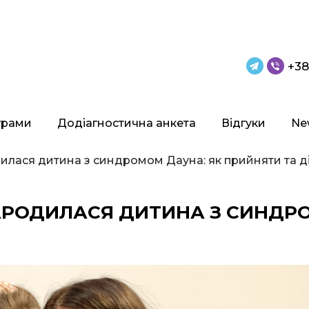
+38
грами
Додіагностична анкета
Відгуки
Ne
дилася дитина з синдромом Дауна: як прийняти та д
 НАРОДИЛАСЯ ДИТИНА З СИНДР