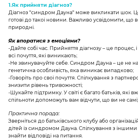
1.Як прийняти діагноз?
Діагноз "синдром Дауна" може викликати шок. Це
готові до такої новини. Важливо усвідомити, що вс
природні.
Як впоратися з емоціями?
-Дайте собі час. Прийняття діагнозу – це процес, 
всі почуття, які виникають;
-Не звинувачуйте себе. Синдром Дауна – це не нас
генетична особливість, яка виникає випадково;
-Говоріть про свої почуття. Спілкування з партн
знизити рівень тривожності;
-Шукайте підтримку. У світі є багато батьків, які
спільноти допоможуть вам відчути, що ви не самі
Практична порада:
Зверніться до батьківського клубу або організаці
дітей із синдромом Дауна. Спілкування з іншими 
знайти відповіді на питання.