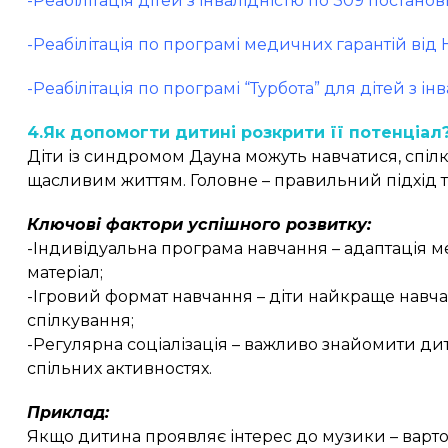
-Реабілітація дітей з інвалідністю по 309 постанов
-Реабілітація по програмі медичних гарантій від
-Реабілітація по програмі “Турбота” для дітей з ін
4.Як допомогти дитині розкрити її потенціал
Діти із синдромом Дауна можуть навчатися, спілк
щасливим життям. Головне – правильний підхід т
Ключові фактори успішного розвитку:
-Індивідуальна програма навчання – адаптація 
матеріал;
-Ігровий формат навчання – діти найкраще навчаю
спілкування;
-Регулярна соціалізація – важливо знайомити дит
спільних активностях.
Приклад:
Якщо дитина проявляє інтерес до музики – варто 