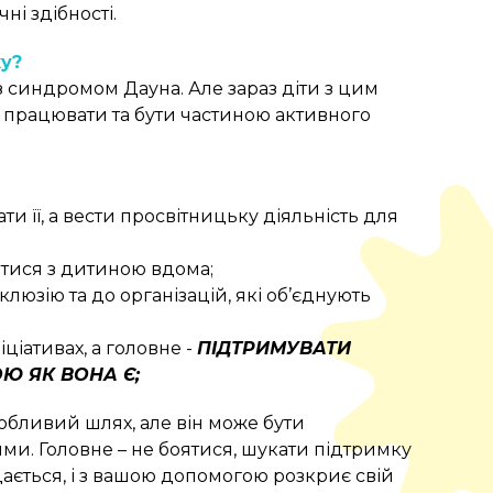
ні здібності.
ку?
 із синдромом Дауна. Але зараз діти з цим
 працювати та бути частиною активного
и її, а вести просвітницьку діяльність для
атися з дитиною вдома;
клюзію та до організацій, які об’єднують
іціативах, а головне -
ПІДТРИМУВАТИ
Ю ЯК ВОНА Є;
бливий шлях, але він може бути
и. Головне – не боятися, шукати підтримку
дається, і з вашою допомогою розкриє свій