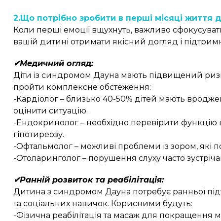
2.Що потрібно зробити в перші місяці життя 
Коли перші емоції вщухнуть, важливо сфокусуват
вашій дитині отримати якісний догляд і підтримк
✔Медичний огляд:
Діти із синдромом Дауна мають підвищений ризик
пройти комплексне обстеження:
-Кардіолог – близько 40-50% дітей мають вродж
оцінити ситуацію.
-Ендокринолог – необхідно перевірити функцію 
гіпотиреозу.
-Офтальмолог – можливі проблеми із зором, які п
-Отоларинголог – порушення слуху часто зустріча
✔Ранній розвиток та реабілітація:
Дитина з синдромом Дауна потребує ранньої пі
та соціальних навичок. Корисними будуть:
-Фізична реабілітація та масаж для покращення м’