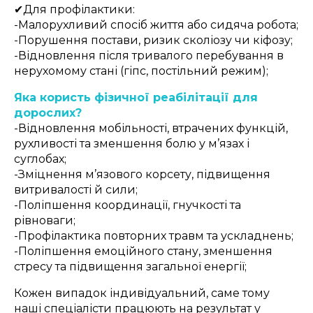
✔
Для профілактики:
-Малорухливий спосіб життя або сидяча робота;
-Порушення постави, ризик сколіозу чи кіфозу;
-Відновлення після тривалого перебування в
нерухомому стані (гіпс, постільний режим);
Яка користь фізичної реабілітації для
дорослих?
-Відновлення мобільності, втрачених функцій,
рухливості та зменшення болю у м’язах і
суглобах;
-Зміцнення м’язового корсету, підвищення
витривалості й сили;
-Поліпшення координації, гнучкості та
рівноваги;
-Профілактика повторних травм та ускладнень;
-Поліпшення емоційного стану, зменшення
стресу та підвищення загальної енергії;
Кожен випадок індивідуальний, саме тому
наші спеціалісти працюють на результат у