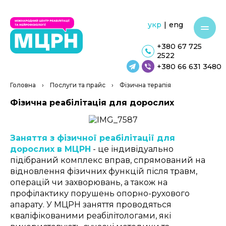
укр
|
eng
+380 67 725
2522
+380 66 631 3480
Головна
›
Послуги та прайс
›
Фізична терапія
Фізична реабілітація для дорослих
Заняття з фізичної реабілітації для
дорослих в МЦРН
- ц
е індивідуально
підібраний комплекс вправ, спрямований на
відновлення фізичних функцій після травм,
операцій чи захворювань, а також на
профілактику порушень опорно-рухового
апарату. У МЦРН заняття проводяться
кваліфікованими реабілітологами, які