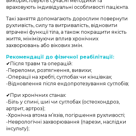
використовують сучасні методики та
враховують індивідуальні особливості пацієнта.
Такі заняття допомагають дорослим повернути
рухливість, силу та витривалість, відновити
втрачені функції тіла, а також покращити якість
життя, мінімізуючи вплив хронічних
захворювань або вікових змін.
Рекомендації до фізичної реабілітації:
✔
Після травм та операцій:
-Переломи, розтягнення, вивихи;
-Операції на хребті, суглобах чи кінцівках;
-Відновлення після ендопротезування суглобів;
✔
При хронічних станах:
-Біль у спині, шиї чи суглобах (остеохондроз,
артрит, артроз);
-Хронічна втома м’язів, погіршення рухливості;
-Неврологічні захворювання (парези, наслідки
інсульту);