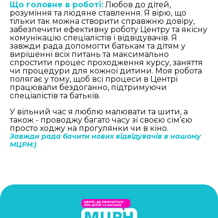
Що головне в роботі:
Любов до дітей,
розуміння та людяне ставлення. Я вірю, що
тільки так можна створити справжню довіру,
забезпечити ефективну роботу Центру та якісну
комунікацію спеціалістів і відвідувачів. Я
завжди рада допомогти батькам та дітям у
вирішенні всіх питань та максимально
спростити процес проходження курсу, заняття
чи процедури для кожної дитини. Моя робота
полягає у тому, щоб всі процеси в Центрі
працювали бездоганно, підтримуючи
спеціалістів та батьків.
У вільний час я люблю малювати та шити, а
також - проводжу багато часу зі своєю сім’єю
просто ходжу на прогулянки чи в кіно.
Завжди рада бачити нових відвідувачів в нашому
МЦРН:)