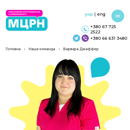
укр
|
eng
+380 67 725
2522
+380 66 631 3480
Головна
›
Наша команда
›
Варвара Джаффер