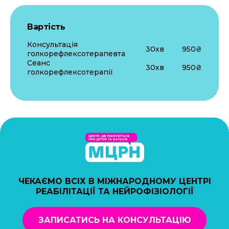
Вартість
Консультація
30хв
950₴
голкорефлексотерапевта
Сеанс
30хв
950₴
голкорефлексотерапії
ЧЕКАЄМО ВСІХ В МІЖНАРОДНОМУ ЦЕНТРІ
РЕАБІЛІТАЦІЇ ТА НЕЙРОФІЗІОЛОГІЇ
ЗАПИСАТИСЬ НА КОНСУЛЬТАЦІЮ