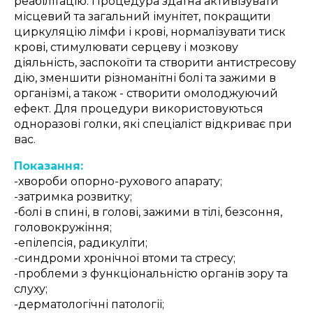
реабілітацію. Процедура здатна активізувати
місцевий та загальний імунітет, покращити
циркуляцію лімфи і крові, нормалізувати тиск
крові, стимулювати серцеву і мозкову
діяльність, заспокоїти та створити антистресову
дію, зменшити різноманітні болі та зажими в
організмі, а також - створити омолоджуючий
ефект. Для процедури використовуються
одноразові голки, які спеціаліст відкриває при
вас.
Показання:
-хвороби опорно-рухового апарату;
-затримка розвитку;
-болі в спині, в голові, зажими в тілі, безсоння,
головокружіння;
-епілепсія, радикуліти;
-синдроми хронічної втоми та стресу;
-проблеми з функціональністю органів зору та
слуху;
-дерматологічні патології;