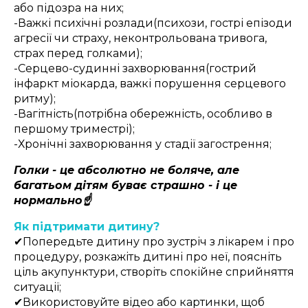
або підозра на них;
-Важкі психічні розлади(психози, гострі епізоди
агресії чи страху, неконтрольована тривога,
страх перед голками);
-Серцево-судинні захворювання(гострий
інфаркт міокарда, важкі порушення серцевого
ритму);
-Вагітність(потрібна обережність, особливо в
першому триместрі);
-Хронічні захворювання у стадії загострення;
Голки - це абсолютно не боляче, але
багатьом дітям буває страшно - і це
нормально☝️
Як підтримати дитину?
✔Попередьте дитину про зустріч з лікарем і про
процедуру, розкажіть дитині про неї, поясніть
ціль акупунктури, створіть спокійне сприйняття
ситуації;
✔Використовуйте відео або картинки, щоб