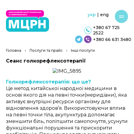
укр
|
eng
+380 67 725
2522
+380 66 631 3480
Головна
›
Послуги та прайс
›
Інші послуги
Сеанс голкорефлексотерапії
Голкорефлексотерапія: що це?
Це метод китайської народної медицини в
основі якого дія на певні точки(меридіани), яка
активує внутрішні ресурси організму для
відновлення здоров’я. Використовуючи вплив
на певні точки тіла, акупунктура допомагає
зменшити біль, поліпшити самопочуття, усунути
функціональні порушення та прискорити