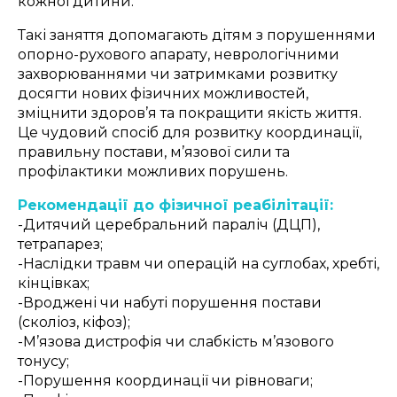
кожної дитини.
Такі заняття допомагають дітям з порушеннями
опорно-рухового апарату, неврологічними
захворюваннями чи затримками розвитку
досягти нових фізичних можливостей,
зміцнити здоров’я та покращити якість життя.
Це чудовий спосіб для розвитку координації,
правильну постави, м’язової сили та
профілактики можливих порушень.
Рекомендації до фізичної реабілітації:
-Дитячий церебральний параліч (ДЦП),
тетрапарез;
-Наслідки травм чи операцій на суглобах, хребті,
кінцівках;
-Вроджені чи набуті порушення постави
(сколіоз, кіфоз);
-М’язова дистрофія чи слабкість м’язового
тонусу;
-Порушення координації чи рівноваги;