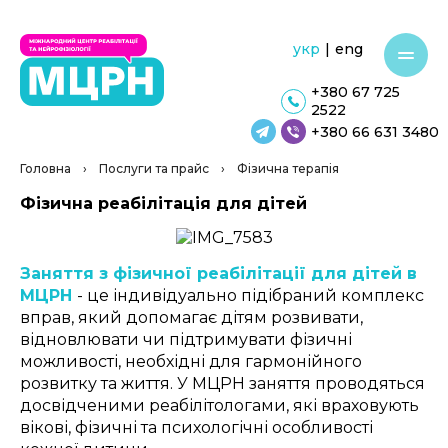
укр
|
eng
+380 67 725
2522
+380 66 631 3480
Головна
›
Послуги та прайс
›
Фізична терапія
Фізична реабілітація для дітей
Заняття з фізичної реабілітації для дітей в
МЦРН
- це
індивідуально підібраний комплекс
вправ, який допомагає дітям розвивати,
відновлювати чи підтримувати фізичні
можливості, необхідні для гармонійного
розвитку та життя. У МЦРН заняття проводяться
досвідченими реабілітологами, які враховують
вікові, фізичні та психологічні особливості