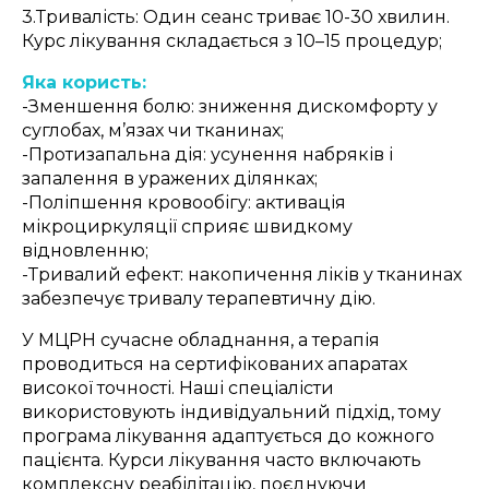
3.Тривалість: Один сеанс триває 10-30 хвилин.
Курс лікування складається з 10–15 процедур;
Яка користь:
-Зменшення болю: зниження дискомфорту у
суглобах, м’язах чи тканинах;
-Протизапальна дія: усунення набряків і
запалення в уражених ділянках;
-Поліпшення кровообігу: активація
мікроциркуляції сприяє швидкому
відновленню;
-Тривалий ефект: накопичення ліків у тканинах
забезпечує тривалу терапевтичну дію.
У МЦРН сучасне обладнання, а терапія
проводиться на сертифікованих апаратах
високої точності. Наші спеціалісти
використовують індивідуальний підхід, тому
програма лікування адаптується до кожного
пацієнта. Курси лікування часто включають
комплексну реабілітацію, поєднуючи