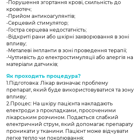
-Порушення згортання крові, схильність до
кровотеч;
-Прийом антикоагулянтів;
-Серцевий стимулятор;
-Гостра серцева недостатність;
-Відкриті рани або шкірні захворювання в зоні
впливу;
-Металеві імпланти в зоні проведення терапії;
-Чутливість до електростимуляції або алергія на
матеріали датчиків;
Як проходить процедура?
1.Підготовка: Лікар визначає проблему
препарат, який буде використовуватися та зону
впливу;
2.Процес: На шкіру пацієнта накладають
електроди з прокладками, просоченими
лікарським розчином. Подається слабкий
електричний струм, який допомагає препарату
проникати у тканини. Пацієнт може відчувати
легке тепло чи поколювання;