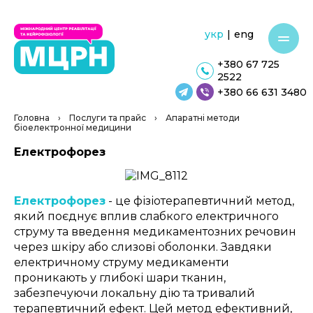
укр
|
eng
+380 67 725
2522
+380 66 631 3480
Головна
›
Послуги та прайс
›
Апаратні методи
біоелектронної медицини
Електрофорез
Електрофорез
- ц
е фізіотерапевтичний метод,
який поєднує вплив слабкого електричного
струму та введення медикаментозних речовин
через шкіру або слизові оболонки. Завдяки
електричному струму медикаменти
проникають у глибокі шари тканин,
забезпечуючи локальну дію та тривалий
терапевтичний ефект.
Цей метод ефективний,