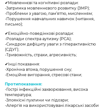
✔
Мовленнєві та когнітивні розлади:
-Затримка мовленнєвого розвитку (ЗМР);
-Проблеми з увагою, пам’яттю, мисленням;
-Порушення навчальних навичок (читання,
письмо);
✔
Емоційно-поведінкові розлади:
-Розлади спектра аутизму (РСА);
-Синдром дефіциту уваги з гіперактивністю
(СДУГ);
-Тривожність, страхи, агресивність;
✔
Інші показання:
-Хронічна втома, порушення сну;
-Емоційне вигорання, стресові стани;
Протипоказання:
-Гострі інфекційні захворювання, висока
температура;
-Злоякісні пухлини чи підозри;
-Алергія на використовувані лікарські засоби