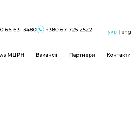
0 66 631 3480
+380 67 725 2522
укр
|
eng
ws МЦРН
Вакансії
Партнери
Контакти