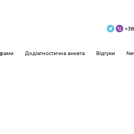
+38
грами
Додіагностична анкета
Відгуки
Ne